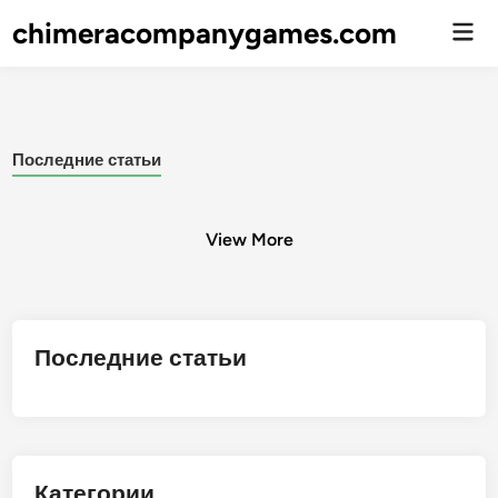
chimeracompanygames.com
Гла
ме
Последние статьи
View More
Posts
Последние статьи
pagination
Категории